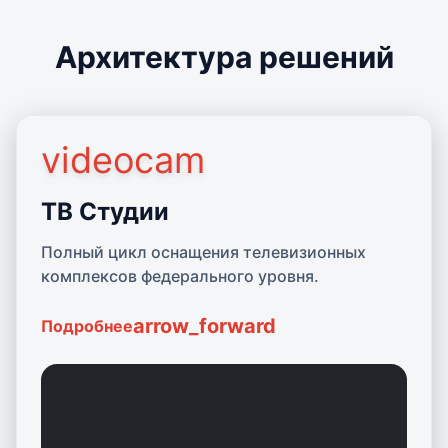
Архитектура решений
videocam
Подробнее о ТВ Студиях
ТВ Студии
Полный цикл оснащения телевизионных
комплексов федерального уровня.
arrow_forward
Подробнее