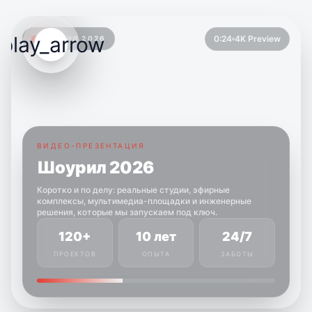
play_arrow
0:24
4K Preview
ШОУРИЛ 2026
ВИДЕО-ПРЕЗЕНТАЦИЯ
Шоурил 2026
Коротко и по делу: реальные студии, эфирные
комплексы, мультимедиа-площадки и инженерные
решения, которые мы запускаем под ключ.
120+
10 лет
24/7
ПРОЕКТОВ
ОПЫТА
ЗАБОТЫ