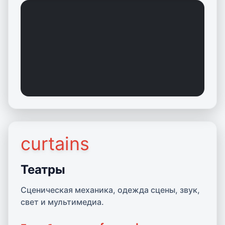
curtains
Подробнее о Театрах
Театры
Сценическая механика, одежда сцены, звук,
свет и мультимедиа.