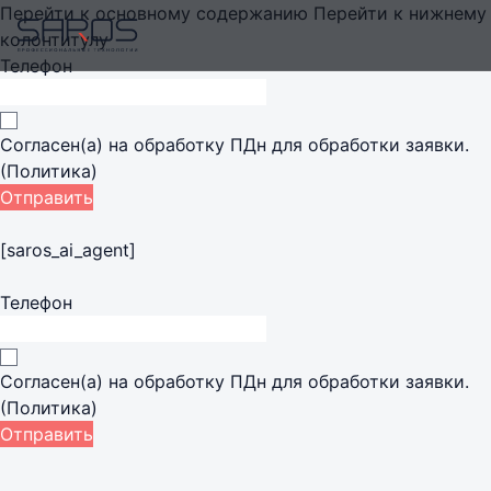
Перейти к основному содержанию
Перейти к нижнему
колонтитулу
Телефон
SOLUTIONS
dashboard_customize
Согласен(а) на
обработку ПДн
для обработки заявки.
Все направления
(Политика)
решений
Отправить
ТВ студии
[saros_ai_agent]
Broadcast-комплексы
Телефон
Радио
Радио + видео
Согласен(а) на
обработку ПДн
для обработки заявки.
Интеграция мультимедиа
(Политика)
Event и sport venues
Отправить
Театры