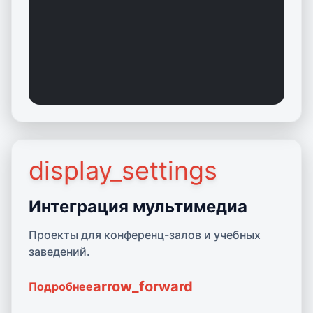
display_settings
Подробнее о Мультимедиа
Интеграция мультимедиа
Проекты для конференц-залов и учебных
заведений.
arrow_forward
Подробнее