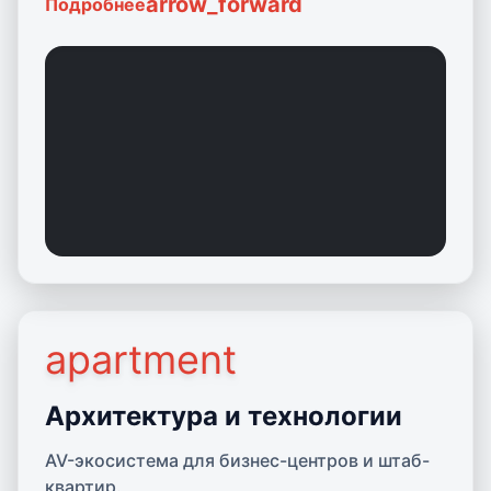
arrow_forward
Подробнее
apartment
Подробнее об Архитектуре
Архитектура и технологии
AV-экосистема для бизнес-центров и штаб-
квартир.