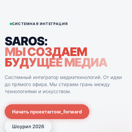
Сценические пространства
Архитектура и технологии
СИСТЕМНАЯ ИНТЕГРАЦИЯ
AV-среда для корпоративных и общественных
пространств
SAROS:
МЫ СОЗДАЕМ
БУДУЩЕЕ МЕДИА
PROJECTS
Проекты и кейсы
Системный интегратор медиатехнологий. От идеи
до прямого эфира. Мы стираем грань между
COMPANY
О компании
технологиями и искусством.
BLOG
Начать проект
arrow_forward
Новости индустрии
Шоурил 2026