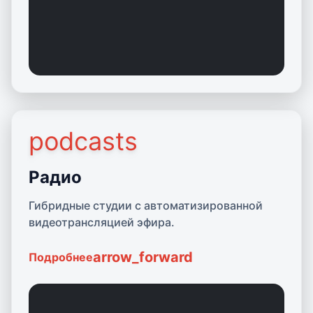
podcasts
Подробнее о Радио
Радио
Гибридные студии с автоматизированной
видеотрансляцией эфира.
arrow_forward
Подробнее