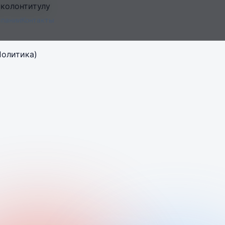
 колонтитулу
мпании
Контакты
Политика)