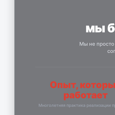
мы б
Мы не просто
со
Опыт, котор
работает
Многолетняя практика реализации п