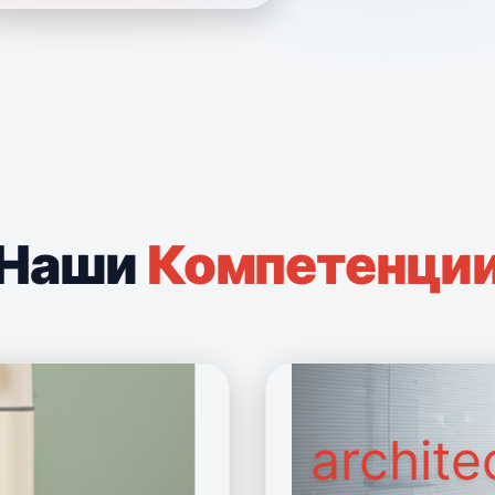
Наши
Компетенци
archite