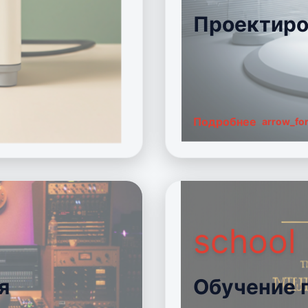
Проектиро
Подробнее
arrow_fo
school
я
Обучение 