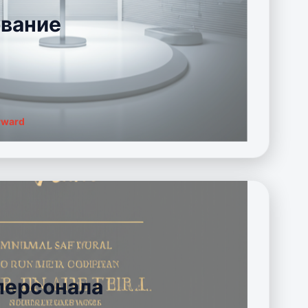
вание
rward
персонала