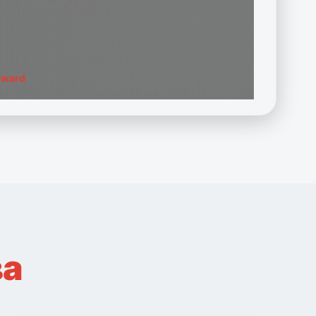
rward
ва