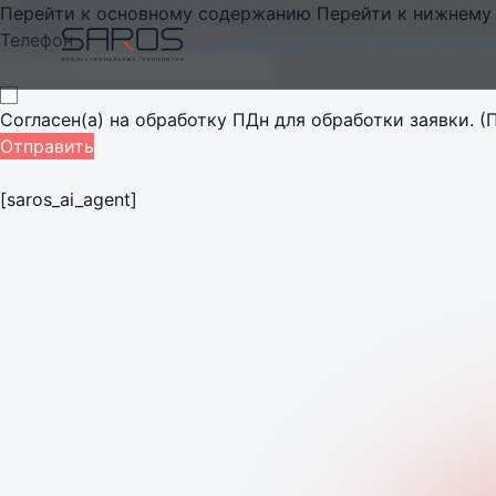
Перейти к основному содержанию
Перейти к нижнему
Телефон
expand_more
Проекты
О ко
Решения
Согласен(а) на
обработку ПДн
для обработки заявки.
(
Отправить
[saros_ai_agent]