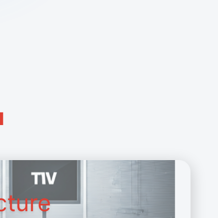
и
cture