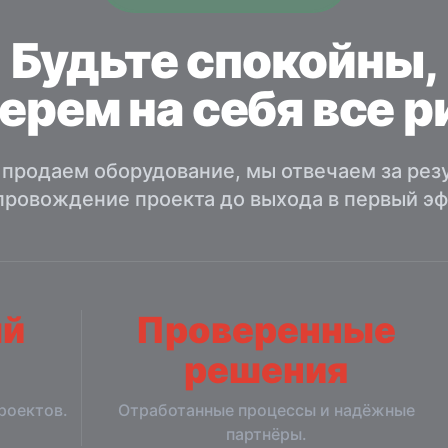
Будьте спокойны,
ерем на себя все р
 продаем оборудование, мы отвечаем за резу
провождение проекта до выхода в первый эф
ый
Проверенные
решения
роектов.
Отработанные процессы и надёжные
партнёры.